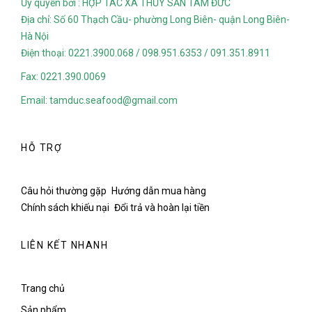
Ủy quyền bởi : HỢP TÁC XÃ THỦY SẢN TÂM ĐỨC
Địa chỉ: Số 60 Thạch Cầu- phường Long Biên- quận Long Biên-
Hà Nội
Điện thoại: 0221.3900.068 / 098.951.6353 / 091.351.8911
Fax: 0221.390.0069
Email: tamduc.seafood@gmail.com
HỖ TRỢ
Câu hỏi thường gặp
Hướng dẫn mua hàng
Chính sách khiếu nại
Đổi trả và hoàn lại tiền
LIÊN KẾT NHANH
Trang chủ
Sản phẩm