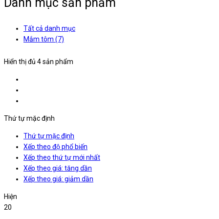
Danh mục sản phẩm
Tất cả danh mục
Mắm tôm
(7)
Hiển thị đủ 4 sản phẩm
Thứ tự mặc định
Thứ tự mặc định
Xếp theo độ phổ biến
Xếp theo thứ tự mới nhất
Xếp theo giá: tăng dần
Xếp theo giá: giảm dần
Hiện
20