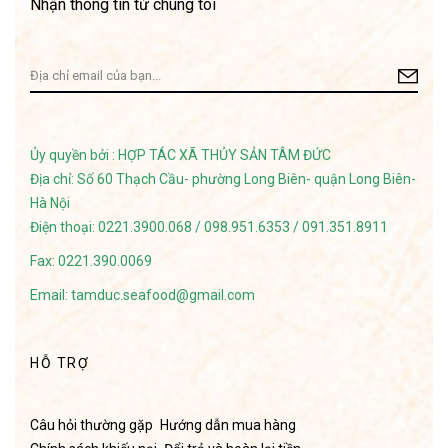
Nhận thông tin từ chúng tôi
Ủy quyền bởi : HỢP TÁC XÃ THỦY SẢN TÂM ĐỨC
Địa chỉ: Số 60 Thạch Cầu- phường Long Biên- quận Long Biên-
Hà Nội
Điện thoại: 0221.3900.068 / 098.951.6353 / 091.351.8911
Fax: 0221.390.0069
Email: tamduc.seafood@gmail.com
HỖ TRỢ
Câu hỏi thường gặp
Hướng dẫn mua hàng