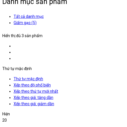
Danh mục sản phẩm
Tất cả danh mục
Giấm gạo
(5)
Hiển thị đủ 3 sản phẩm
Thứ tự mặc định
Thứ tự mặc định
Xếp theo độ phổ biến
Xếp theo thứ tự mới nhất
Xếp theo giá: tăng dần
Xếp theo giá: giảm dần
Hiện
20