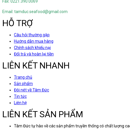
Fax: 0221.390.0069
Email: tamduc.seafood@gmail.com
HỖ TRỢ
Câu hỏi thường gặp
Hướng dẫn mua hàng
Chính sách khiếu nại
Đổi trả và hoàn lại tiền
LIÊN KẾT NHANH
Trang chủ
Sản phẩm
Đôi nét về Tâm Đức
Tin tức
Liên hệ
LIÊN KẾT SẢN PHẨM
Tâm Đức tự hào về các sản phẩm truyền thống có chất lượng cao