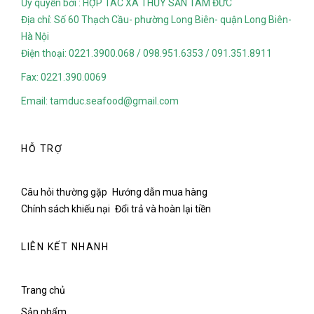
Ủy quyền bởi : HỢP TÁC XÃ THỦY SẢN TÂM ĐỨC
Địa chỉ: Số 60 Thạch Cầu- phường Long Biên- quận Long Biên-
Hà Nội
Điện thoại: 0221.3900.068 / 098.951.6353 / 091.351.8911
Fax: 0221.390.0069
Email: tamduc.seafood@gmail.com
HỖ TRỢ
Câu hỏi thường gặp
Hướng dẫn mua hàng
Chính sách khiếu nại
Đổi trả và hoàn lại tiền
LIÊN KẾT NHANH
Trang chủ
Sản phẩm